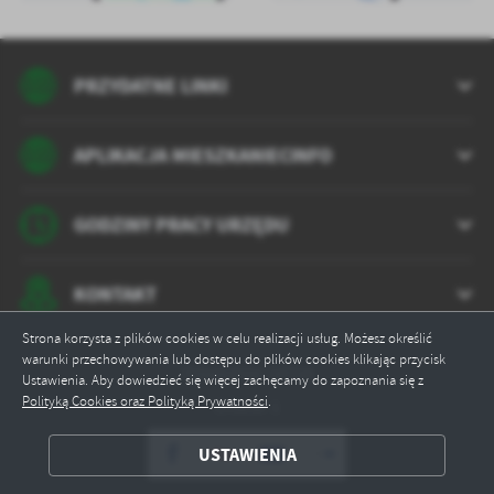
PRZYDATNE LINKI
APLIKACJA MIESZKANIECINFO
GODZINY PRACY URZĘDU
KONTAKT
Strona korzysta z plików cookies w celu realizacji usług. Możesz określić
warunki przechowywania lub dostępu do plików cookies klikając przycisk
Odwiedzin: 14724
Ustawienia. Aby dowiedzieć się więcej zachęcamy do zapoznania się z
Polityką Cookies oraz Polityką Prywatności
.
Online: 1
ZAPISZ WYBRANE
USTAWIENIA