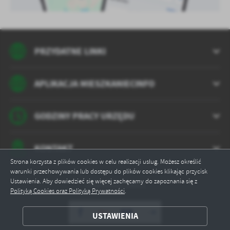
PRZYDATNE LINKI
APLIKACJA MIESZKANIECINFO
GODZINY PRACY URZĘDU
KONTAKT
Strona korzysta z plików cookies w celu realizacji usług. Możesz określić
warunki przechowywania lub dostępu do plików cookies klikając przycisk
Ustawienia. Aby dowiedzieć się więcej zachęcamy do zapoznania się z
Odwiedzin: 14921
ZAPISZ WYBRANE
Polityką Cookies oraz Polityką Prywatności
.
ODRZUĆ WSZYSTKIE
USTAWIENIA