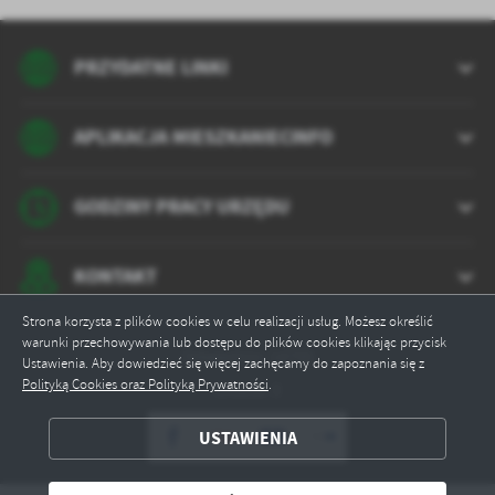
PRZYDATNE LINKI
APLIKACJA MIESZKANIECINFO
GODZINY PRACY URZĘDU
KONTAKT
Strona korzysta z plików cookies w celu realizacji usług. Możesz określić
warunki przechowywania lub dostępu do plików cookies klikając przycisk
Odwiedzin: 14795
Ustawienia. Aby dowiedzieć się więcej zachęcamy do zapoznania się z
Polityką Cookies oraz Polityką Prywatności
.
Online: 3
ZAPISZ WYBRANE
USTAWIENIA
ODRZUĆ WSZYSTKIE